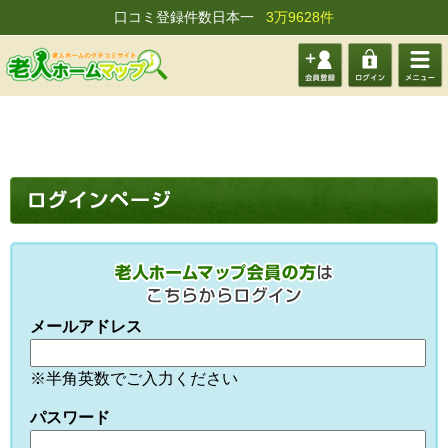
口コミ登録件数日本一
3万9628件
会員登
ログイ
メニュ
録する
ン
ー
メールアドレス
※半角英数でご入力ください
パスワード