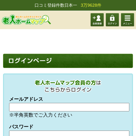
口コミ登録件数日本一
3万9628件
会員登
ログイ
メニュ
録する
ン
ー
メールアドレス
※半角英数でご入力ください
パスワード