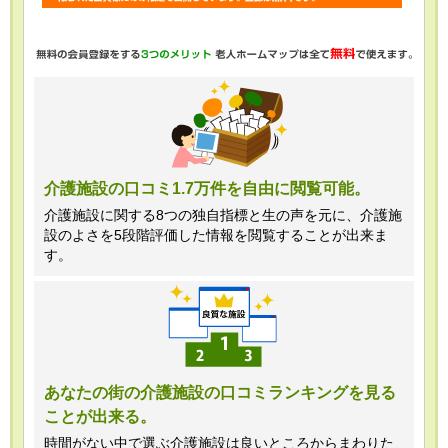
・任意項目の情報のご提供がない場合、
最適なご回答ができない場合がありま
す。
・当ホームページではご利用状況の統計
調査のためクッキー等を用いております
が、これによる個人情報の取得、利用は
介護施設の口コミ1.7万件を自由に閲覧可能。
行っておりません。
介護施設に関する8つの独自指標と生の声を元に、介護施
設のよさを5段階評価した情報を閲覧することが出来ま
＜個人情報苦情及び相談窓口＞
す。
株式会社クリエイターズネクスト個人情
報保護管理者 窪田望
TEL:0120-21-7070
あなたの街の介護施設の口コミランキングを見る
ことが出来る。
（受付時間 10時～19時 土日祝日除
く・営業のお電話はお断りいたします）
時間がない中で選ぶ介護施設は良いところからまわりた