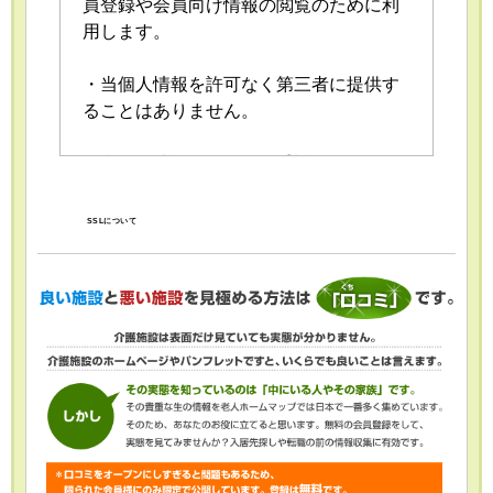
員登録や会員向け情報の閲覧のために利
用します。
・当個人情報を許可なく第三者に提供す
ることはありません。
・当個人情報の取扱いを委託することが
あります。委託にあたっては、委託先に
おける個人情報の安全管理が図られるよ
SSLについて
う、委託先に対する必要かつ適切な監督
を行います。
・当個人情報の利用目的の通知、開示、
内容の訂正・追加または削除、利用の停
止・消去および第三者への提供の停止
（「開示等」といいます。）を受け付け
ております。開示等の求めは、以下の
「個人情報苦情及び相談窓口」で受け付
けます。