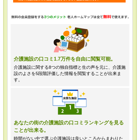
・任意項目の情報のご提供がない場合、
最適なご回答ができない場合がありま
す。
・当ホームページではご利用状況の統計
調査のためクッキー等を用いております
が、これによる個人情報の取得、利用は
介護施設の口コミ1.7万件を自由に閲覧可能。
行っておりません。
介護施設に関する8つの独自指標と生の声を元に、介護施
設のよさを5段階評価した情報を閲覧することが出来ま
＜個人情報苦情及び相談窓口＞
す。
株式会社クリエイターズネクスト個人情
報保護管理者 窪田望
TEL:0120-21-7070
あなたの街の介護施設の口コミランキングを見る
ことが出来る。
（受付時間 10時～19時 土日祝日除
く・営業のお電話はお断りいたします）
時間がない中で選ぶ介護施設は良いところからまわりた