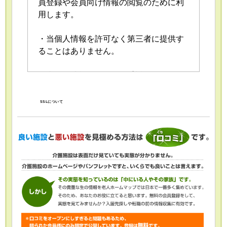
員登録や会員向け情報の閲覧のために利
用します。
・当個人情報を許可なく第三者に提供す
ることはありません。
・当個人情報の取扱いを委託することが
あります。委託にあたっては、委託先に
おける個人情報の安全管理が図られるよ
SSLについて
う、委託先に対する必要かつ適切な監督
を行います。
・当個人情報の利用目的の通知、開示、
内容の訂正・追加または削除、利用の停
止・消去および第三者への提供の停止
（「開示等」といいます。）を受け付け
ております。開示等の求めは、以下の
「個人情報苦情及び相談窓口」で受け付
けます。