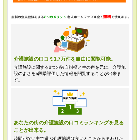
・任意項目の情報のご提供がない場合、
最適なご回答ができない場合がありま
す。
・当ホームページではご利用状況の統計
調査のためクッキー等を用いております
が、これによる個人情報の取得、利用は
介護施設の口コミ1.7万件を自由に閲覧可能。
行っておりません。
介護施設に関する8つの独自指標と生の声を元に、介護施
設のよさを5段階評価した情報を閲覧することが出来ま
＜個人情報苦情及び相談窓口＞
す。
株式会社クリエイターズネクスト個人情
報保護管理者 窪田望
TEL:0120-21-7070
あなたの街の介護施設の口コミランキングを見る
ことが出来る。
（受付時間 10時～19時 土日祝日除
く・営業のお電話はお断りいたします）
時間がない中で選ぶ介護施設は良いところからまわりた