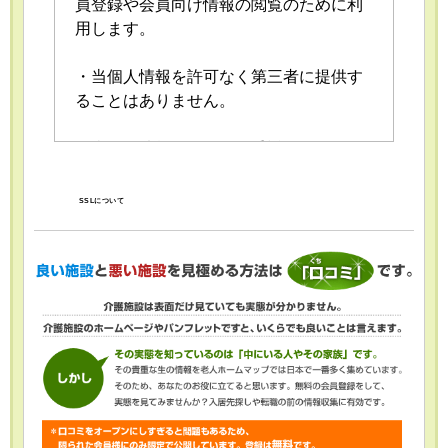
員登録や会員向け情報の閲覧のために利
用します。
・当個人情報を許可なく第三者に提供す
ることはありません。
・当個人情報の取扱いを委託することが
あります。委託にあたっては、委託先に
おける個人情報の安全管理が図られるよ
SSLについて
う、委託先に対する必要かつ適切な監督
を行います。
・当個人情報の利用目的の通知、開示、
内容の訂正・追加または削除、利用の停
止・消去および第三者への提供の停止
（「開示等」といいます。）を受け付け
ております。開示等の求めは、以下の
「個人情報苦情及び相談窓口」で受け付
けます。