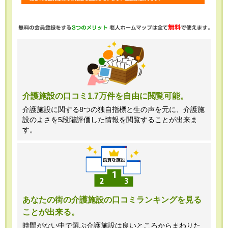
・任意項目の情報のご提供がない場合、
最適なご回答ができない場合がありま
す。
・当ホームページではご利用状況の統計
調査のためクッキー等を用いております
が、これによる個人情報の取得、利用は
介護施設の口コミ1.7万件を自由に閲覧可能。
行っておりません。
介護施設に関する8つの独自指標と生の声を元に、介護施
設のよさを5段階評価した情報を閲覧することが出来ま
＜個人情報苦情及び相談窓口＞
す。
株式会社クリエイターズネクスト個人情
報保護管理者 窪田望
TEL:0120-21-7070
あなたの街の介護施設の口コミランキングを見る
ことが出来る。
（受付時間 10時～19時 土日祝日除
く・営業のお電話はお断りいたします）
時間がない中で選ぶ介護施設は良いところからまわりた