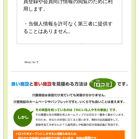
員登録や会員向け情報の閲覧のために利
用します。
・当個人情報を許可なく第三者に提供す
ることはありません。
・当個人情報の取扱いを委託することが
あります。委託にあたっては、委託先に
おける個人情報の安全管理が図られるよ
SSLについて
う、委託先に対する必要かつ適切な監督
を行います。
・当個人情報の利用目的の通知、開示、
内容の訂正・追加または削除、利用の停
止・消去および第三者への提供の停止
（「開示等」といいます。）を受け付け
ております。開示等の求めは、以下の
「個人情報苦情及び相談窓口」で受け付
けます。