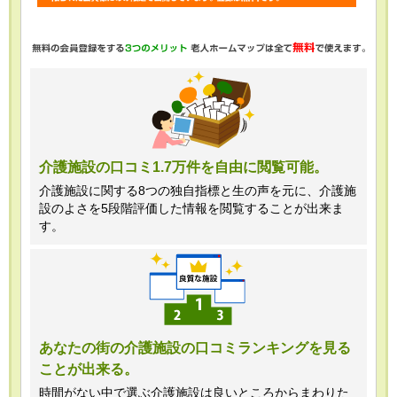
・任意項目の情報のご提供がない場合、
最適なご回答ができない場合がありま
す。
・当ホームページではご利用状況の統計
調査のためクッキー等を用いております
が、これによる個人情報の取得、利用は
介護施設の口コミ1.7万件を自由に閲覧可能。
行っておりません。
介護施設に関する8つの独自指標と生の声を元に、介護施
設のよさを5段階評価した情報を閲覧することが出来ま
＜個人情報苦情及び相談窓口＞
す。
株式会社クリエイターズネクスト個人情
報保護管理者 窪田望
TEL:0120-21-7070
あなたの街の介護施設の口コミランキングを見る
ことが出来る。
（受付時間 10時～19時 土日祝日除
く・営業のお電話はお断りいたします）
時間がない中で選ぶ介護施設は良いところからまわりた