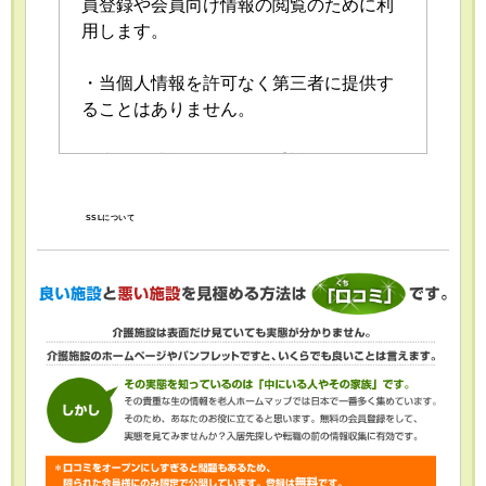
員登録や会員向け情報の閲覧のために利
用します。
・当個人情報を許可なく第三者に提供す
ることはありません。
・当個人情報の取扱いを委託することが
あります。委託にあたっては、委託先に
おける個人情報の安全管理が図られるよ
SSLについて
う、委託先に対する必要かつ適切な監督
を行います。
・当個人情報の利用目的の通知、開示、
内容の訂正・追加または削除、利用の停
止・消去および第三者への提供の停止
（「開示等」といいます。）を受け付け
ております。開示等の求めは、以下の
「個人情報苦情及び相談窓口」で受け付
けます。