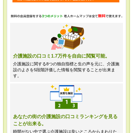
・任意項目の情報のご提供がない場合、
最適なご回答ができない場合がありま
す。
・当ホームページではご利用状況の統計
調査のためクッキー等を用いております
が、これによる個人情報の取得、利用は
介護施設の口コミ1.7万件を自由に閲覧可能。
行っておりません。
介護施設に関する8つの独自指標と生の声を元に、介護施
設のよさを5段階評価した情報を閲覧することが出来ま
＜個人情報苦情及び相談窓口＞
す。
株式会社クリエイターズネクスト個人情
報保護管理者 窪田望
TEL:0120-21-7070
あなたの街の介護施設の口コミランキングを見る
ことが出来る。
（受付時間 10時～19時 土日祝日除
く・営業のお電話はお断りいたします）
時間がない中で選ぶ介護施設は良いところからまわりた