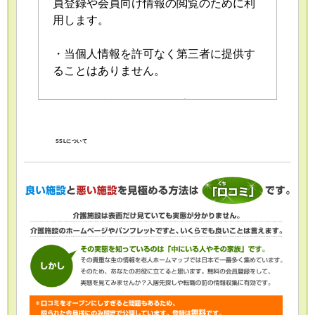
員登録や会員向け情報の閲覧のために利
用します。
・当個人情報を許可なく第三者に提供す
ることはありません。
・当個人情報の取扱いを委託することが
あります。委託にあたっては、委託先に
おける個人情報の安全管理が図られるよ
SSLについて
う、委託先に対する必要かつ適切な監督
を行います。
・当個人情報の利用目的の通知、開示、
内容の訂正・追加または削除、利用の停
止・消去および第三者への提供の停止
（「開示等」といいます。）を受け付け
ております。開示等の求めは、以下の
「個人情報苦情及び相談窓口」で受け付
けます。