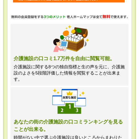
・任意項目の情報のご提供がない場合、
最適なご回答ができない場合がありま
す。
・当ホームページではご利用状況の統計
調査のためクッキー等を用いております
が、これによる個人情報の取得、利用は
介護施設の口コミ1.7万件を自由に閲覧可能。
行っておりません。
介護施設に関する8つの独自指標と生の声を元に、介護施
設のよさを5段階評価した情報を閲覧することが出来ま
＜個人情報苦情及び相談窓口＞
す。
株式会社クリエイターズネクスト個人情
報保護管理者 窪田望
TEL:0120-21-7070
あなたの街の介護施設の口コミランキングを見る
ことが出来る。
（受付時間 10時～19時 土日祝日除
く・営業のお電話はお断りいたします）
時間がない中で選ぶ介護施設は良いところからまわりた