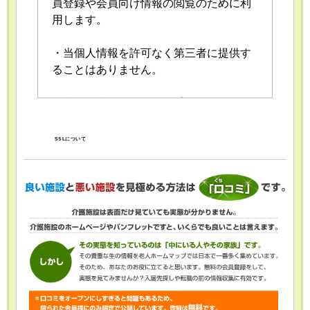
員登録や会員向け情報の閲覧のために利
用します。
・当個人情報を許可なく第三者に提供す
ることはありません。
・当個人情報の取扱いを委託することが
あります。委託にあたっては、委託先に
おける個人情報の安全管理が図られるよ
SSLについて
う、委託先に対する必要かつ適切な監督
を行います。
・当個人情報の利用目的の通知、開示、
内容の訂正・追加または削除、利用の停
止・消去および第三者への提供の停止
（「開示等」といいます。）を受け付け
ております。開示等の求めは、以下の
「個人情報苦情及び相談窓口」で受け付
けます。