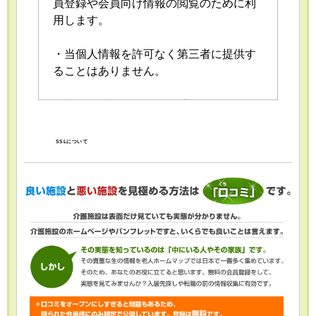
員登録や会員向け情報の閲覧のために利
用します。
・当個人情報を許可なく第三者に提供す
ることはありません。
・当個人情報の取扱いを委託することが
あります。委託にあたっては、委託先に
おける個人情報の安全管理が図られるよ
SSLについて
う、委託先に対する必要かつ適切な監督
を行います。
・当個人情報の利用目的の通知、開示、
内容の訂正・追加または削除、利用の停
止・消去および第三者への提供の停止
（「開示等」といいます。）を受け付け
ております。開示等の求めは、以下の
「個人情報苦情及び相談窓口」で受け付
けます。