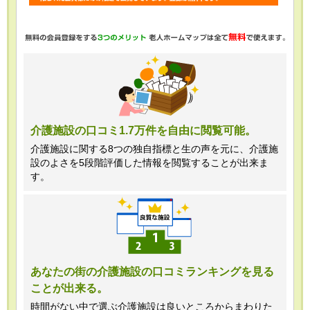
・任意項目の情報のご提供がない場合、
最適なご回答ができない場合がありま
す。
・当ホームページではご利用状況の統計
調査のためクッキー等を用いております
が、これによる個人情報の取得、利用は
介護施設の口コミ1.7万件を自由に閲覧可能。
行っておりません。
介護施設に関する8つの独自指標と生の声を元に、介護施
設のよさを5段階評価した情報を閲覧することが出来ま
＜個人情報苦情及び相談窓口＞
す。
株式会社クリエイターズネクスト個人情
報保護管理者 窪田望
TEL:0120-21-7070
あなたの街の介護施設の口コミランキングを見る
ことが出来る。
（受付時間 10時～19時 土日祝日除
く・営業のお電話はお断りいたします）
時間がない中で選ぶ介護施設は良いところからまわりた