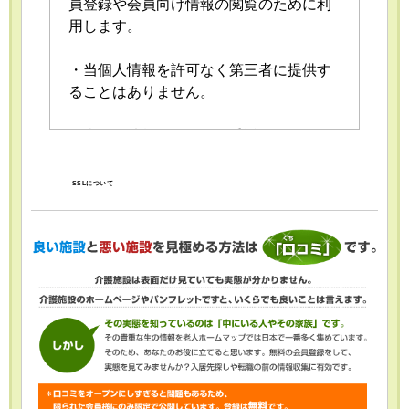
員登録や会員向け情報の閲覧のために利
用します。
・当個人情報を許可なく第三者に提供す
ることはありません。
・当個人情報の取扱いを委託することが
あります。委託にあたっては、委託先に
おける個人情報の安全管理が図られるよ
SSLについて
う、委託先に対する必要かつ適切な監督
を行います。
・当個人情報の利用目的の通知、開示、
内容の訂正・追加または削除、利用の停
止・消去および第三者への提供の停止
（「開示等」といいます。）を受け付け
ております。開示等の求めは、以下の
「個人情報苦情及び相談窓口」で受け付
けます。