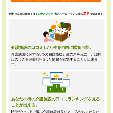
・任意項目の情報のご提供がない場合、
最適なご回答ができない場合がありま
す。
・当ホームページではご利用状況の統計
調査のためクッキー等を用いております
が、これによる個人情報の取得、利用は
介護施設の口コミ1.7万件を自由に閲覧可能。
行っておりません。
介護施設に関する8つの独自指標と生の声を元に、介護施
設のよさを5段階評価した情報を閲覧することが出来ま
＜個人情報苦情及び相談窓口＞
す。
株式会社クリエイターズネクスト個人情
報保護管理者 窪田望
TEL:0120-21-7070
あなたの街の介護施設の口コミランキングを見る
ことが出来る。
（受付時間 10時～19時 土日祝日除
く・営業のお電話はお断りいたします）
時間がない中で選ぶ介護施設は良いところからまわりた