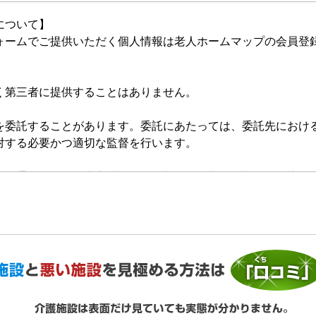
について】
ォームでご提供いただく個人情報は老人ホームマップの会員登
く第三者に提供することはありません。
を委託することがあります。委託にあたっては、委託先におけ
対する必要かつ適切な監督を行います。
的の通知、開示、内容の訂正・追加または削除、利用の停止・
いいます。）を受け付けております。開示等の求めは、以下の
提供がない場合、最適なご回答ができない場合があります。
ご利用状況の統計調査のためクッキー等を用いておりますが、
ません。