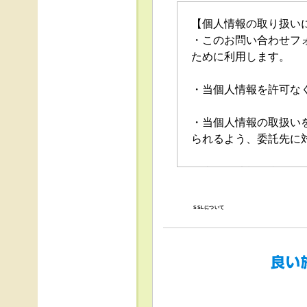
【個人情報の取り扱い
・このお問い合わせフ
ために利用します。
・当個人情報を許可な
・当個人情報の取扱い
られるよう、委託先に
・当個人情報の利用目
の停止（「開示等」と
口」で受け付けます。
SSLについて
・任意項目の情報のご
・当ホームページでは
得、利用は行っており