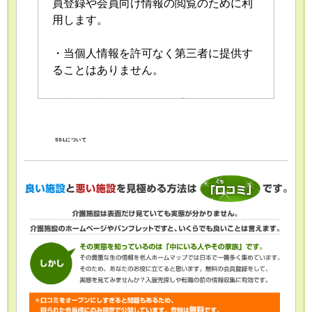
員登録や会員向け情報の閲覧のために利
用します。
・当個人情報を許可なく第三者に提供す
ることはありません。
・当個人情報の取扱いを委託することが
あります。委託にあたっては、委託先に
おける個人情報の安全管理が図られるよ
SSLについて
う、委託先に対する必要かつ適切な監督
を行います。
・当個人情報の利用目的の通知、開示、
内容の訂正・追加または削除、利用の停
止・消去および第三者への提供の停止
（「開示等」といいます。）を受け付け
ております。開示等の求めは、以下の
「個人情報苦情及び相談窓口」で受け付
けます。