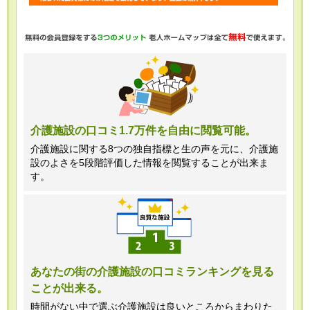
・任意項目の情報のご提供がない場合、
最適なご回答ができない場合がありま
す。
・当ホームページではご利用状況の統計
調査のためクッキー等を用いております
が、これによる個人情報の取得、利用は
介護施設の口コミ1.7万件を自由に閲覧可能。
行っておりません。
介護施設に関する8つの独自指標と生の声を元に、介護施
設のよさを5段階評価した情報を閲覧することが出来ま
＜個人情報苦情及び相談窓口＞
す。
株式会社クリエイターズネクスト個人情
報保護管理者 窪田望
TEL:0120-21-7070
あなたの街の介護施設の口コミランキングを見る
ことが出来る。
（受付時間 10時～19時 土日祝日除
く・営業のお電話はお断りいたします）
時間がない中で選ぶ介護施設は良いところからまわりた