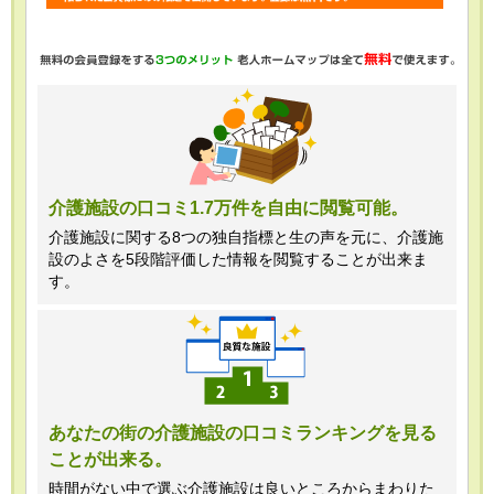
・任意項目の情報のご提供がない場合、
最適なご回答ができない場合がありま
す。
・当ホームページではご利用状況の統計
調査のためクッキー等を用いております
が、これによる個人情報の取得、利用は
介護施設の口コミ1.7万件を自由に閲覧可能。
行っておりません。
介護施設に関する8つの独自指標と生の声を元に、介護施
設のよさを5段階評価した情報を閲覧することが出来ま
＜個人情報苦情及び相談窓口＞
す。
株式会社クリエイターズネクスト個人情
報保護管理者 窪田望
TEL:0120-21-7070
あなたの街の介護施設の口コミランキングを見る
ことが出来る。
（受付時間 10時～19時 土日祝日除
く・営業のお電話はお断りいたします）
時間がない中で選ぶ介護施設は良いところからまわりた