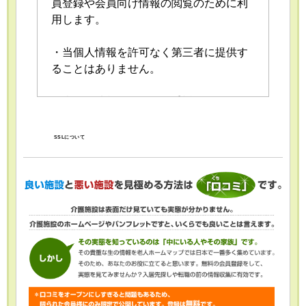
員登録や会員向け情報の閲覧のために利
用します。
・当個人情報を許可なく第三者に提供す
ることはありません。
・当個人情報の取扱いを委託することが
あります。委託にあたっては、委託先に
おける個人情報の安全管理が図られるよ
SSLについて
う、委託先に対する必要かつ適切な監督
を行います。
・当個人情報の利用目的の通知、開示、
内容の訂正・追加または削除、利用の停
止・消去および第三者への提供の停止
（「開示等」といいます。）を受け付け
ております。開示等の求めは、以下の
「個人情報苦情及び相談窓口」で受け付
けます。