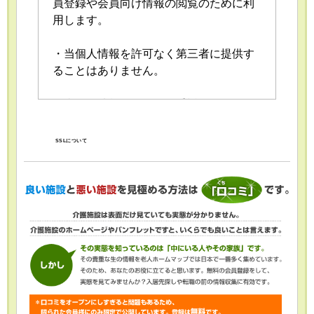
員登録や会員向け情報の閲覧のために利
用します。
・当個人情報を許可なく第三者に提供す
ることはありません。
・当個人情報の取扱いを委託することが
あります。委託にあたっては、委託先に
おける個人情報の安全管理が図られるよ
SSLについて
う、委託先に対する必要かつ適切な監督
を行います。
・当個人情報の利用目的の通知、開示、
内容の訂正・追加または削除、利用の停
止・消去および第三者への提供の停止
（「開示等」といいます。）を受け付け
ております。開示等の求めは、以下の
「個人情報苦情及び相談窓口」で受け付
けます。