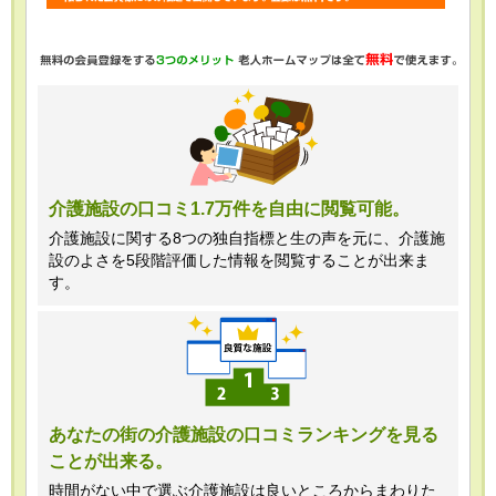
・任意項目の情報のご提供がない場合、
最適なご回答ができない場合がありま
す。
・当ホームページではご利用状況の統計
調査のためクッキー等を用いております
が、これによる個人情報の取得、利用は
介護施設の口コミ1.7万件を自由に閲覧可能。
行っておりません。
介護施設に関する8つの独自指標と生の声を元に、介護施
設のよさを5段階評価した情報を閲覧することが出来ま
＜個人情報苦情及び相談窓口＞
す。
株式会社クリエイターズネクスト個人情
報保護管理者 窪田望
TEL:0120-21-7070
あなたの街の介護施設の口コミランキングを見る
ことが出来る。
（受付時間 10時～19時 土日祝日除
く・営業のお電話はお断りいたします）
時間がない中で選ぶ介護施設は良いところからまわりた