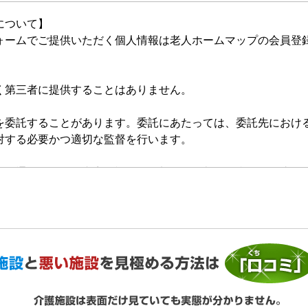
について】
ォームでご提供いただく個人情報は老人ホームマップの会員登
く第三者に提供することはありません。
を委託することがあります。委託にあたっては、委託先におけ
対する必要かつ適切な監督を行います。
的の通知、開示、内容の訂正・追加または削除、利用の停止・
いいます。）を受け付けております。開示等の求めは、以下の
提供がない場合、最適なご回答ができない場合があります。
ご利用状況の統計調査のためクッキー等を用いておりますが、
ません。