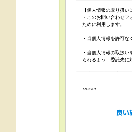
【個人情報の取り扱い
・このお問い合わせフ
ために利用します。
・当個人情報を許可な
・当個人情報の取扱い
られるよう、委託先に
・当個人情報の利用目
の停止（「開示等」と
口」で受け付けます。
SSLについて
・任意項目の情報のご
・当ホームページでは
得、利用は行っており