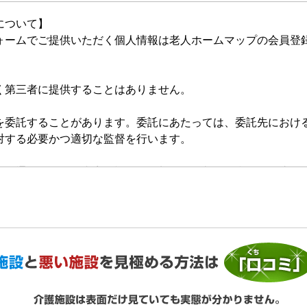
について】
ォームでご提供いただく個人情報は老人ホームマップの会員登
く第三者に提供することはありません。
を委託することがあります。委託にあたっては、委託先におけ
対する必要かつ適切な監督を行います。
的の通知、開示、内容の訂正・追加または削除、利用の停止・
いいます。）を受け付けております。開示等の求めは、以下の
提供がない場合、最適なご回答ができない場合があります。
ご利用状況の統計調査のためクッキー等を用いておりますが、
ません。