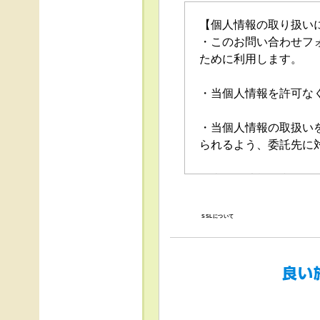
【個人情報の取り扱い
・このお問い合わせフ
ために利用します。
・当個人情報を許可な
・当個人情報の取扱い
られるよう、委託先に
・当個人情報の利用目
の停止（「開示等」と
口」で受け付けます。
SSLについて
・任意項目の情報のご
・当ホームページでは
得、利用は行っており