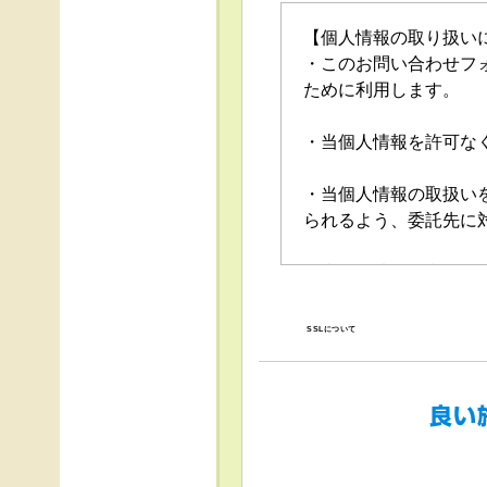
【個人情報の取り扱い
・このお問い合わせフ
ために利用します。
・当個人情報を許可な
・当個人情報の取扱い
られるよう、委託先に
・当個人情報の利用目
の停止（「開示等」と
口」で受け付けます。
SSLについて
・任意項目の情報のご
・当ホームページでは
得、利用は行っており