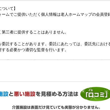
について】
ォームでご提供いただく個人情報は老人ホームマップの会員登
く第三者に提供することはありません。
を委託することがあります。委託にあたっては、委託先におけ
対する必要かつ適切な監督を行います。
的の通知、開示、内容の訂正・追加または削除、利用の停止・
いいます。）を受け付けております。開示等の求めは、以下の
提供がない場合、最適なご回答ができない場合があります。
ご利用状況の統計調査のためクッキー等を用いておりますが、
ません。