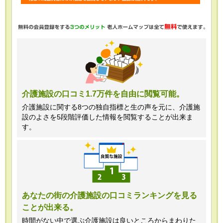
・任意項目の情報のご提供がない場合、
最適なご回答ができない場合がありま
す。
・当ホームページではご利用状況の統計
調査のためクッキー等を用いております
が、これによる個人情報の取得、利用は
介護施設の口コミ1.7万件を自由に閲覧可能。
行っておりません。
介護施設に関する8つの独自指標と生の声を元に、介護施
設のよさを5段階評価した情報を閲覧することが出来ま
＜個人情報苦情及び相談窓口＞
す。
株式会社クリエイターズネクスト個人情
報保護管理者 窪田望
TEL:0120-21-7070
あなたの街の介護施設の口コミランキングを見る
ことが出来る。
（受付時間 10時～19時 土日祝日除
く・営業のお電話はお断りいたします）
時間がない中で選ぶ介護施設は良いところからまわりた