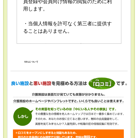
員登録や会員向け情報の閲覧のために利
用します。
・当個人情報を許可なく第三者に提供す
ることはありません。
・当個人情報の取扱いを委託することが
あります。委託にあたっては、委託先に
おける個人情報の安全管理が図られるよ
SSLについて
う、委託先に対する必要かつ適切な監督
を行います。
・当個人情報の利用目的の通知、開示、
内容の訂正・追加または削除、利用の停
止・消去および第三者への提供の停止
（「開示等」といいます。）を受け付け
ております。開示等の求めは、以下の
「個人情報苦情及び相談窓口」で受け付
けます。