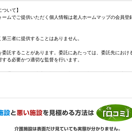
について】
ォームでご提供いただく個人情報は老人ホームマップの会員登
く第三者に提供することはありません。
を委託することがあります。委託にあたっては、委託先におけ
対する必要かつ適切な監督を行います。
的の通知、開示、内容の訂正・追加または削除、利用の停止・
いいます。）を受け付けております。開示等の求めは、以下の
提供がない場合、最適なご回答ができない場合があります。
ご利用状況の統計調査のためクッキー等を用いておりますが、
ません。