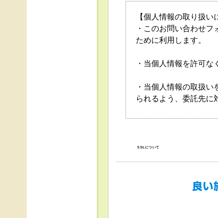
【個人情報の取り扱い
・このお問い合わせフ
ために利用します。
・当個人情報を許可な
・当個人情報の取扱い
られるよう、委託先に
・当個人情報の利用目
の停止（「開示等」と
口」で受け付けます。
SSLについて
・任意項目の情報のご
・当ホームページでは
得、利用は行っており