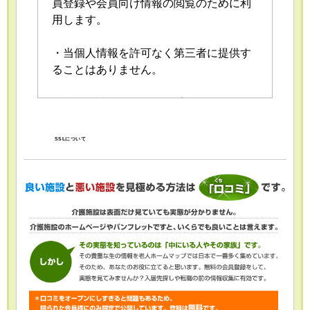
員登録や会員向け情報の閲覧のために利
用します。
・当個人情報を許可なく第三者に提供す
ることはありません。
・当個人情報の取扱いを委託することが
あります。委託にあたっては、委託先に
おける個人情報の安全管理が図られるよ
SSLについて
う、委託先に対する必要かつ適切な監督
を行います。
・当個人情報の利用目的の通知、開示、
内容の訂正・追加または削除、利用の停
止・消去および第三者への提供の停止
（「開示等」といいます。）を受け付け
ております。開示等の求めは、以下の
「個人情報苦情及び相談窓口」で受け付
けます。