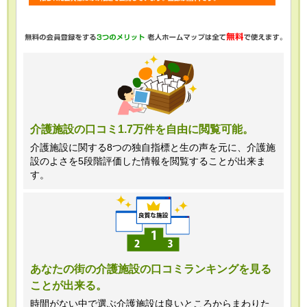
・任意項目の情報のご提供がない場合、
最適なご回答ができない場合がありま
す。
・当ホームページではご利用状況の統計
調査のためクッキー等を用いております
が、これによる個人情報の取得、利用は
介護施設の口コミ1.7万件を自由に閲覧可能。
行っておりません。
介護施設に関する8つの独自指標と生の声を元に、介護施
設のよさを5段階評価した情報を閲覧することが出来ま
＜個人情報苦情及び相談窓口＞
す。
株式会社クリエイターズネクスト個人情
報保護管理者 窪田望
TEL:0120-21-7070
あなたの街の介護施設の口コミランキングを見る
ことが出来る。
（受付時間 10時～19時 土日祝日除
く・営業のお電話はお断りいたします）
時間がない中で選ぶ介護施設は良いところからまわりた