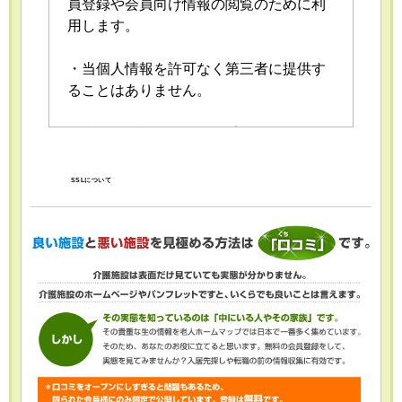
員登録や会員向け情報の閲覧のために利
用します。
・当個人情報を許可なく第三者に提供す
ることはありません。
・当個人情報の取扱いを委託することが
あります。委託にあたっては、委託先に
おける個人情報の安全管理が図られるよ
SSLについて
う、委託先に対する必要かつ適切な監督
を行います。
・当個人情報の利用目的の通知、開示、
内容の訂正・追加または削除、利用の停
止・消去および第三者への提供の停止
（「開示等」といいます。）を受け付け
ております。開示等の求めは、以下の
「個人情報苦情及び相談窓口」で受け付
けます。