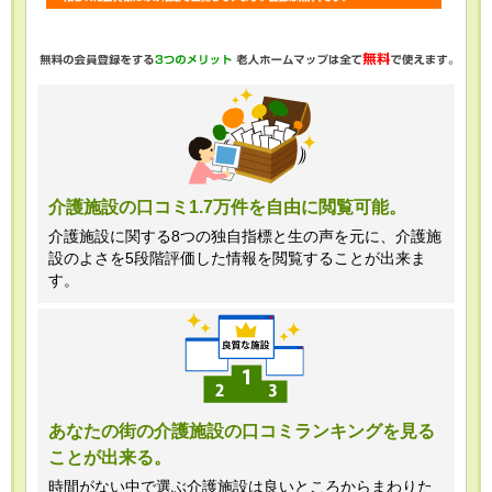
・任意項目の情報のご提供がない場合、
最適なご回答ができない場合がありま
す。
・当ホームページではご利用状況の統計
調査のためクッキー等を用いております
が、これによる個人情報の取得、利用は
介護施設の口コミ1.7万件を自由に閲覧可能。
行っておりません。
介護施設に関する8つの独自指標と生の声を元に、介護施
設のよさを5段階評価した情報を閲覧することが出来ま
＜個人情報苦情及び相談窓口＞
す。
株式会社クリエイターズネクスト個人情
報保護管理者 窪田望
TEL:0120-21-7070
あなたの街の介護施設の口コミランキングを見る
ことが出来る。
（受付時間 10時～19時 土日祝日除
く・営業のお電話はお断りいたします）
時間がない中で選ぶ介護施設は良いところからまわりた