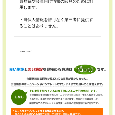
員登録や会員向け情報の閲覧のために利
用します。
・当個人情報を許可なく第三者に提供す
ることはありません。
・当個人情報の取扱いを委託することが
あります。委託にあたっては、委託先に
おける個人情報の安全管理が図られるよ
SSLについて
う、委託先に対する必要かつ適切な監督
を行います。
・当個人情報の利用目的の通知、開示、
内容の訂正・追加または削除、利用の停
止・消去および第三者への提供の停止
（「開示等」といいます。）を受け付け
ております。開示等の求めは、以下の
「個人情報苦情及び相談窓口」で受け付
けます。