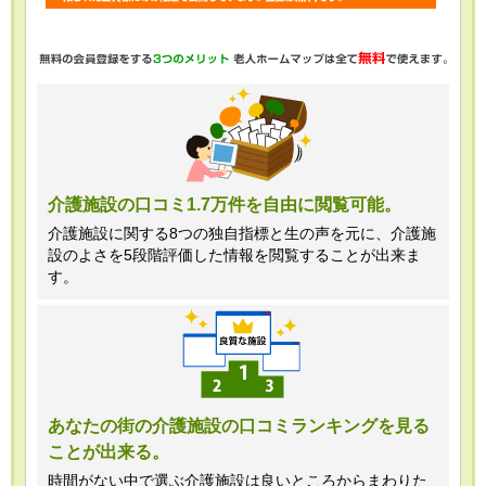
・任意項目の情報のご提供がない場合、
最適なご回答ができない場合がありま
す。
・当ホームページではご利用状況の統計
調査のためクッキー等を用いております
が、これによる個人情報の取得、利用は
介護施設の口コミ1.7万件を自由に閲覧可能。
行っておりません。
介護施設に関する8つの独自指標と生の声を元に、介護施
設のよさを5段階評価した情報を閲覧することが出来ま
＜個人情報苦情及び相談窓口＞
す。
株式会社クリエイターズネクスト個人情
報保護管理者 窪田望
TEL:0120-21-7070
あなたの街の介護施設の口コミランキングを見る
ことが出来る。
（受付時間 10時～19時 土日祝日除
く・営業のお電話はお断りいたします）
時間がない中で選ぶ介護施設は良いところからまわりた