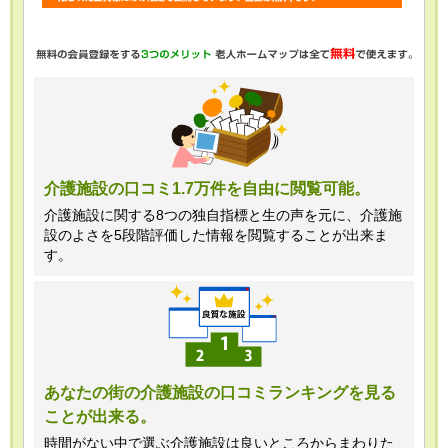
・任意項目の情報のご提供がない場合、
最適なご回答ができない場合がありま
す。
・当ホームページではご利用状況の統計
調査のためクッキー等を用いております
が、これによる個人情報の取得、利用は
介護施設の口コミ1.7万件を自由に閲覧可能。
行っておりません。
介護施設に関する8つの独自指標と生の声を元に、介護施
設のよさを5段階評価した情報を閲覧することが出来ま
＜個人情報苦情及び相談窓口＞
す。
株式会社クリエイターズネクスト個人情
報保護管理者 窪田望
TEL:0120-21-7070
あなたの街の介護施設の口コミランキングを見る
ことが出来る。
（受付時間 10時～19時 土日祝日除
く・営業のお電話はお断りいたします）
時間がない中で選ぶ介護施設は良いところからまわりた