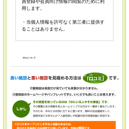
員登録や会員向け情報の閲覧のために利
用します。
・当個人情報を許可なく第三者に提供す
ることはありません。
・当個人情報の取扱いを委託することが
あります。委託にあたっては、委託先に
おける個人情報の安全管理が図られるよ
SSLについて
う、委託先に対する必要かつ適切な監督
を行います。
・当個人情報の利用目的の通知、開示、
内容の訂正・追加または削除、利用の停
止・消去および第三者への提供の停止
（「開示等」といいます。）を受け付け
ております。開示等の求めは、以下の
「個人情報苦情及び相談窓口」で受け付
けます。