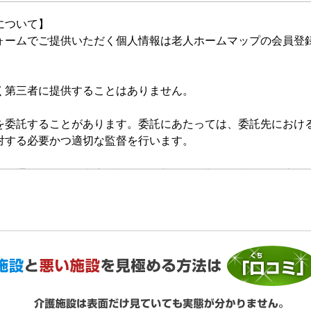
について】
ォームでご提供いただく個人情報は老人ホームマップの会員登
く第三者に提供することはありません。
を委託することがあります。委託にあたっては、委託先におけ
対する必要かつ適切な監督を行います。
的の通知、開示、内容の訂正・追加または削除、利用の停止・
いいます。）を受け付けております。開示等の求めは、以下の
提供がない場合、最適なご回答ができない場合があります。
ご利用状況の統計調査のためクッキー等を用いておりますが、
ません。