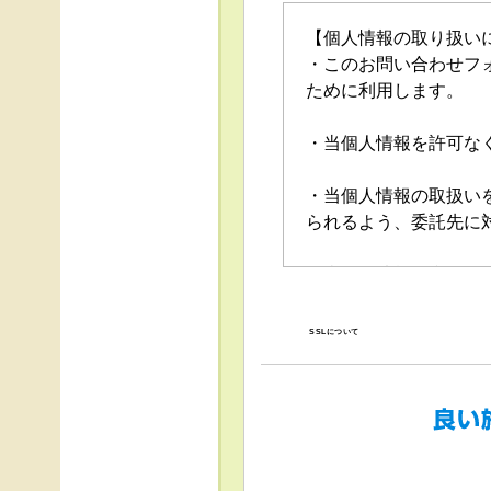
【個人情報の取り扱い
・このお問い合わせフ
ために利用します。
・当個人情報を許可な
・当個人情報の取扱い
られるよう、委託先に
・当個人情報の利用目
の停止（「開示等」と
口」で受け付けます。
SSLについて
・任意項目の情報のご
・当ホームページでは
得、利用は行っており