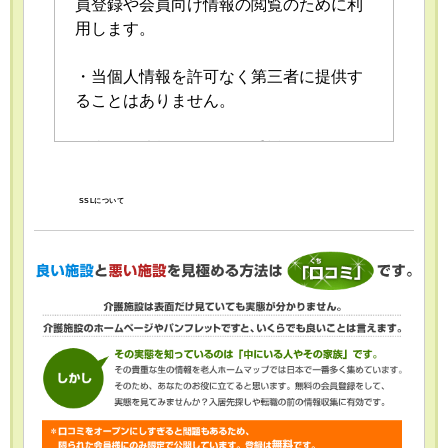
員登録や会員向け情報の閲覧のために利
用します。
・当個人情報を許可なく第三者に提供す
ることはありません。
・当個人情報の取扱いを委託することが
あります。委託にあたっては、委託先に
おける個人情報の安全管理が図られるよ
SSLについて
う、委託先に対する必要かつ適切な監督
を行います。
・当個人情報の利用目的の通知、開示、
内容の訂正・追加または削除、利用の停
止・消去および第三者への提供の停止
（「開示等」といいます。）を受け付け
ております。開示等の求めは、以下の
「個人情報苦情及び相談窓口」で受け付
けます。