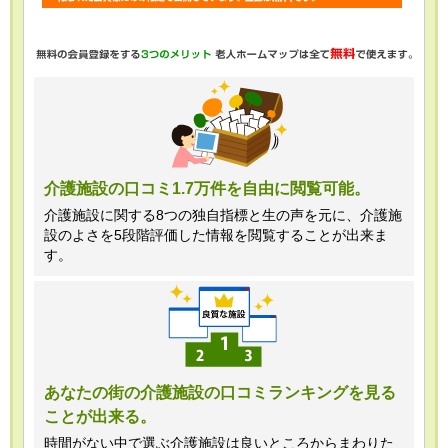
・任意項目の情報のご提供がない場合、
最適なご回答ができない場合がありま
す。
・当ホームページではご利用状況の統計
調査のためクッキー等を用いております
が、これによる個人情報の取得、利用は
介護施設の口コミ1.7万件を自由に閲覧可能。
行っておりません。
介護施設に関する8つの独自指標と生の声を元に、介護施
設のよさを5段階評価した情報を閲覧することが出来ま
＜個人情報苦情及び相談窓口＞
す。
株式会社クリエイターズネクスト個人情
報保護管理者 窪田望
TEL:0120-21-7070
あなたの街の介護施設の口コミランキングを見る
ことが出来る。
（受付時間 10時～19時 土日祝日除
く・営業のお電話はお断りいたします）
時間がない中で選ぶ介護施設は良いところからまわりた