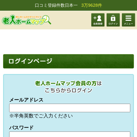
口コミ登録件数日本一
3万9628件
会員登
ログイ
メニュ
録する
ン
ー
メールアドレス
※半角英数でご入力ください
パスワード