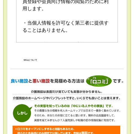
員登録や会員向け情報の閲覧のために利
用します。
・当個人情報を許可なく第三者に提供す
ることはありません。
・当個人情報の取扱いを委託することが
あります。委託にあたっては、委託先に
おける個人情報の安全管理が図られるよ
SSLについて
う、委託先に対する必要かつ適切な監督
を行います。
・当個人情報の利用目的の通知、開示、
内容の訂正・追加または削除、利用の停
止・消去および第三者への提供の停止
（「開示等」といいます。）を受け付け
ております。開示等の求めは、以下の
「個人情報苦情及び相談窓口」で受け付
けます。