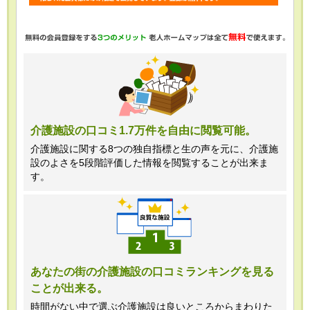
・任意項目の情報のご提供がない場合、
最適なご回答ができない場合がありま
す。
・当ホームページではご利用状況の統計
調査のためクッキー等を用いております
が、これによる個人情報の取得、利用は
介護施設の口コミ1.7万件を自由に閲覧可能。
行っておりません。
介護施設に関する8つの独自指標と生の声を元に、介護施
設のよさを5段階評価した情報を閲覧することが出来ま
＜個人情報苦情及び相談窓口＞
す。
株式会社クリエイターズネクスト個人情
報保護管理者 窪田望
TEL:0120-21-7070
あなたの街の介護施設の口コミランキングを見る
ことが出来る。
（受付時間 10時～19時 土日祝日除
く・営業のお電話はお断りいたします）
時間がない中で選ぶ介護施設は良いところからまわりた