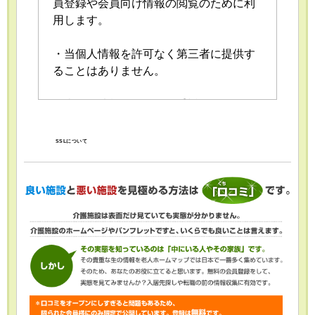
員登録や会員向け情報の閲覧のために利
用します。
・当個人情報を許可なく第三者に提供す
ることはありません。
・当個人情報の取扱いを委託することが
あります。委託にあたっては、委託先に
おける個人情報の安全管理が図られるよ
SSLについて
う、委託先に対する必要かつ適切な監督
を行います。
・当個人情報の利用目的の通知、開示、
内容の訂正・追加または削除、利用の停
止・消去および第三者への提供の停止
（「開示等」といいます。）を受け付け
ております。開示等の求めは、以下の
「個人情報苦情及び相談窓口」で受け付
けます。