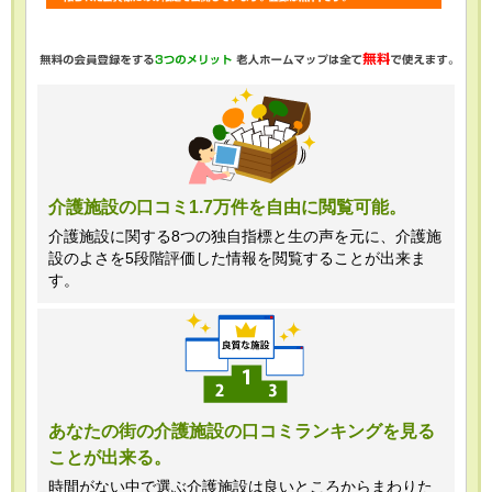
・任意項目の情報のご提供がない場合、
最適なご回答ができない場合がありま
す。
・当ホームページではご利用状況の統計
調査のためクッキー等を用いております
が、これによる個人情報の取得、利用は
介護施設の口コミ1.7万件を自由に閲覧可能。
行っておりません。
介護施設に関する8つの独自指標と生の声を元に、介護施
設のよさを5段階評価した情報を閲覧することが出来ま
＜個人情報苦情及び相談窓口＞
す。
株式会社クリエイターズネクスト個人情
報保護管理者 窪田望
TEL:0120-21-7070
あなたの街の介護施設の口コミランキングを見る
ことが出来る。
（受付時間 10時～19時 土日祝日除
く・営業のお電話はお断りいたします）
時間がない中で選ぶ介護施設は良いところからまわりた