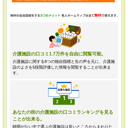
・任意項目の情報のご提供がない場合、
最適なご回答ができない場合がありま
す。
・当ホームページではご利用状況の統計
調査のためクッキー等を用いております
が、これによる個人情報の取得、利用は
介護施設の口コミ1.7万件を自由に閲覧可能。
行っておりません。
介護施設に関する8つの独自指標と生の声を元に、介護施
設のよさを5段階評価した情報を閲覧することが出来ま
＜個人情報苦情及び相談窓口＞
す。
株式会社クリエイターズネクスト個人情
報保護管理者 窪田望
TEL:0120-21-7070
あなたの街の介護施設の口コミランキングを見る
ことが出来る。
（受付時間 10時～19時 土日祝日除
く・営業のお電話はお断りいたします）
時間がない中で選ぶ介護施設は良いところからまわりた