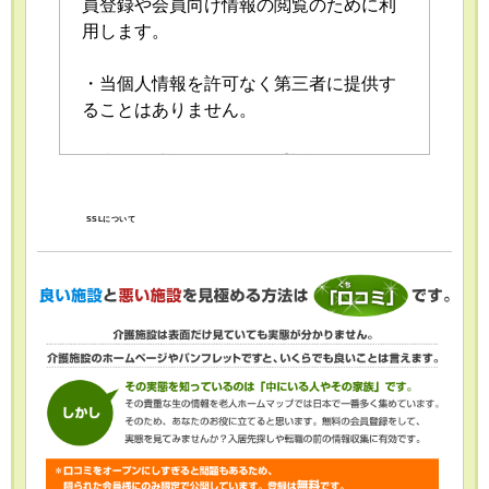
員登録や会員向け情報の閲覧のために利
用します。
・当個人情報を許可なく第三者に提供す
ることはありません。
・当個人情報の取扱いを委託することが
あります。委託にあたっては、委託先に
おける個人情報の安全管理が図られるよ
SSLについて
う、委託先に対する必要かつ適切な監督
を行います。
・当個人情報の利用目的の通知、開示、
内容の訂正・追加または削除、利用の停
止・消去および第三者への提供の停止
（「開示等」といいます。）を受け付け
ております。開示等の求めは、以下の
「個人情報苦情及び相談窓口」で受け付
けます。