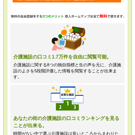
・任意項目の情報のご提供がない場合、
最適なご回答ができない場合がありま
す。
・当ホームページではご利用状況の統計
調査のためクッキー等を用いております
が、これによる個人情報の取得、利用は
介護施設の口コミ1.7万件を自由に閲覧可能。
行っておりません。
介護施設に関する8つの独自指標と生の声を元に、介護施
設のよさを5段階評価した情報を閲覧することが出来ま
＜個人情報苦情及び相談窓口＞
す。
株式会社クリエイターズネクスト個人情
報保護管理者 窪田望
TEL:0120-21-7070
あなたの街の介護施設の口コミランキングを見る
ことが出来る。
（受付時間 10時～19時 土日祝日除
く・営業のお電話はお断りいたします）
時間がない中で選ぶ介護施設は良いところからまわりた