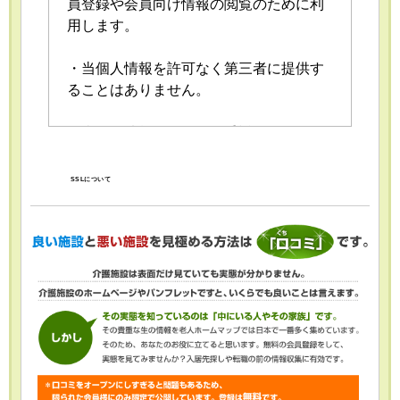
員登録や会員向け情報の閲覧のために利
用します。
・当個人情報を許可なく第三者に提供す
ることはありません。
・当個人情報の取扱いを委託することが
あります。委託にあたっては、委託先に
おける個人情報の安全管理が図られるよ
SSLについて
う、委託先に対する必要かつ適切な監督
を行います。
・当個人情報の利用目的の通知、開示、
内容の訂正・追加または削除、利用の停
止・消去および第三者への提供の停止
（「開示等」といいます。）を受け付け
ております。開示等の求めは、以下の
「個人情報苦情及び相談窓口」で受け付
けます。