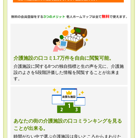
・任意項目の情報のご提供がない場合、
最適なご回答ができない場合がありま
す。
・当ホームページではご利用状況の統計
調査のためクッキー等を用いております
が、これによる個人情報の取得、利用は
介護施設の口コミ1.7万件を自由に閲覧可能。
行っておりません。
介護施設に関する8つの独自指標と生の声を元に、介護施
設のよさを5段階評価した情報を閲覧することが出来ま
＜個人情報苦情及び相談窓口＞
す。
株式会社クリエイターズネクスト個人情
報保護管理者 窪田望
TEL:0120-21-7070
あなたの街の介護施設の口コミランキングを見る
ことが出来る。
（受付時間 10時～19時 土日祝日除
く・営業のお電話はお断りいたします）
時間がない中で選ぶ介護施設は良いところからまわりた