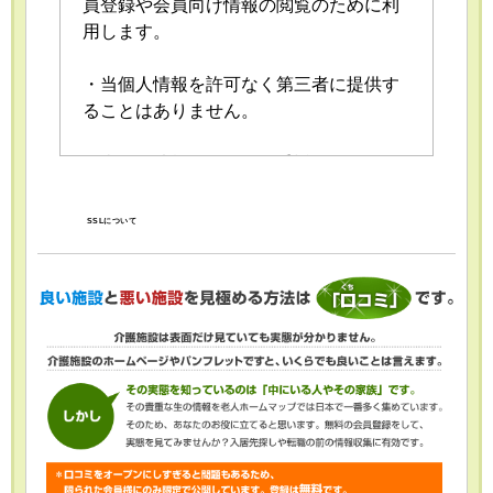
員登録や会員向け情報の閲覧のために利
用します。
・当個人情報を許可なく第三者に提供す
ることはありません。
・当個人情報の取扱いを委託することが
あります。委託にあたっては、委託先に
おける個人情報の安全管理が図られるよ
SSLについて
う、委託先に対する必要かつ適切な監督
を行います。
・当個人情報の利用目的の通知、開示、
内容の訂正・追加または削除、利用の停
止・消去および第三者への提供の停止
（「開示等」といいます。）を受け付け
ております。開示等の求めは、以下の
「個人情報苦情及び相談窓口」で受け付
けます。