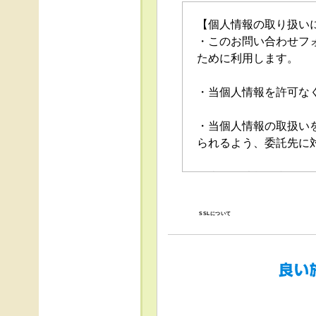
【個人情報の取り扱い
・このお問い合わせフ
ために利用します。
・当個人情報を許可な
・当個人情報の取扱い
られるよう、委託先に
・当個人情報の利用目
の停止（「開示等」と
口」で受け付けます。
SSLについて
・任意項目の情報のご
・当ホームページでは
得、利用は行っており