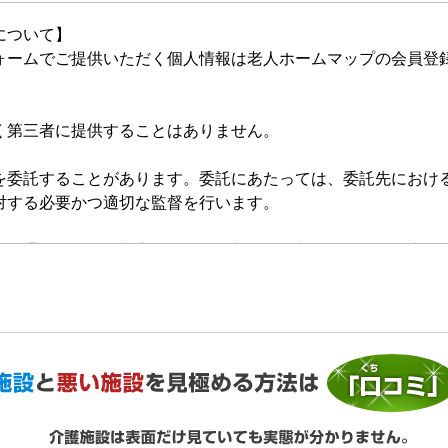
について】
ォームでご提供いただく個人情報は老人ホームマップの会員登
く第三者に提供することはありません。
を委託することがあります。委託にあたっては、委託先におけ
対する必要かつ適切な監督を行います。
的の通知、開示、内容の訂正・追加または削除、利用の停止・
いいます。）を受け付けております。開示等の求めは、以下の
提供がない場合、最適なご回答ができない場合があります。
ご利用状況の統計調査のためクッキー等を用いておりますが、
ません。