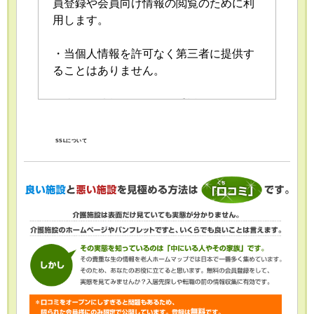
員登録や会員向け情報の閲覧のために利
用します。
・当個人情報を許可なく第三者に提供す
ることはありません。
・当個人情報の取扱いを委託することが
あります。委託にあたっては、委託先に
おける個人情報の安全管理が図られるよ
SSLについて
う、委託先に対する必要かつ適切な監督
を行います。
・当個人情報の利用目的の通知、開示、
内容の訂正・追加または削除、利用の停
止・消去および第三者への提供の停止
（「開示等」といいます。）を受け付け
ております。開示等の求めは、以下の
「個人情報苦情及び相談窓口」で受け付
けます。