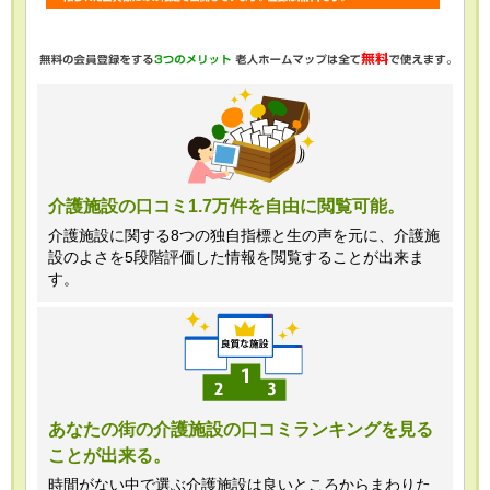
・任意項目の情報のご提供がない場合、
最適なご回答ができない場合がありま
す。
・当ホームページではご利用状況の統計
調査のためクッキー等を用いております
が、これによる個人情報の取得、利用は
介護施設の口コミ1.7万件を自由に閲覧可能。
行っておりません。
介護施設に関する8つの独自指標と生の声を元に、介護施
設のよさを5段階評価した情報を閲覧することが出来ま
＜個人情報苦情及び相談窓口＞
す。
株式会社クリエイターズネクスト個人情
報保護管理者 窪田望
TEL:0120-21-7070
あなたの街の介護施設の口コミランキングを見る
ことが出来る。
（受付時間 10時～19時 土日祝日除
く・営業のお電話はお断りいたします）
時間がない中で選ぶ介護施設は良いところからまわりた