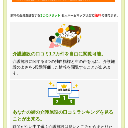
・任意項目の情報のご提供がない場合、
最適なご回答ができない場合がありま
す。
・当ホームページではご利用状況の統計
調査のためクッキー等を用いております
が、これによる個人情報の取得、利用は
介護施設の口コミ1.7万件を自由に閲覧可能。
行っておりません。
介護施設に関する8つの独自指標と生の声を元に、介護施
設のよさを5段階評価した情報を閲覧することが出来ま
＜個人情報苦情及び相談窓口＞
す。
株式会社クリエイターズネクスト個人情
報保護管理者 窪田望
TEL:0120-21-7070
あなたの街の介護施設の口コミランキングを見る
ことが出来る。
（受付時間 10時～19時 土日祝日除
く・営業のお電話はお断りいたします）
時間がない中で選ぶ介護施設は良いところからまわりた