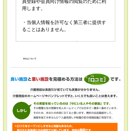
員登録や会員向け情報の閲覧のために利
用します。
・当個人情報を許可なく第三者に提供す
ることはありません。
・当個人情報の取扱いを委託することが
あります。委託にあたっては、委託先に
おける個人情報の安全管理が図られるよ
SSLについて
う、委託先に対する必要かつ適切な監督
を行います。
・当個人情報の利用目的の通知、開示、
内容の訂正・追加または削除、利用の停
止・消去および第三者への提供の停止
（「開示等」といいます。）を受け付け
ております。開示等の求めは、以下の
「個人情報苦情及び相談窓口」で受け付
けます。