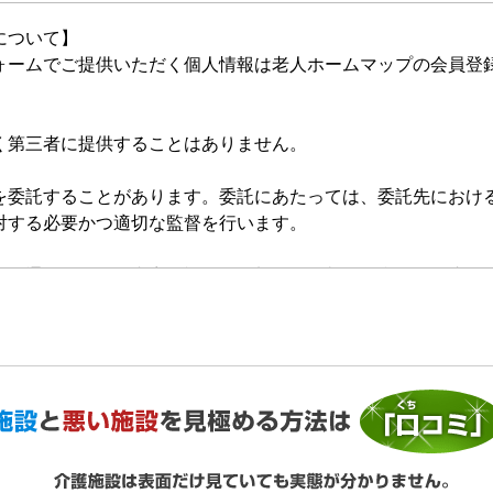
について】
ォームでご提供いただく個人情報は老人ホームマップの会員登
く第三者に提供することはありません。
を委託することがあります。委託にあたっては、委託先におけ
対する必要かつ適切な監督を行います。
的の通知、開示、内容の訂正・追加または削除、利用の停止・
いいます。）を受け付けております。開示等の求めは、以下の
提供がない場合、最適なご回答ができない場合があります。
ご利用状況の統計調査のためクッキー等を用いておりますが、
ません。