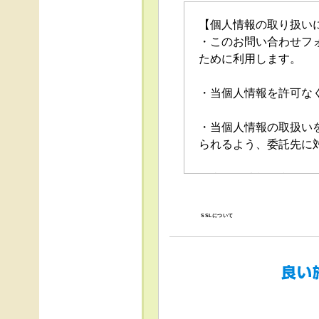
【個人情報の取り扱い
・このお問い合わせフ
ために利用します。
・当個人情報を許可な
・当個人情報の取扱い
られるよう、委託先に
・当個人情報の利用目
の停止（「開示等」と
口」で受け付けます。
SSLについて
・任意項目の情報のご
・当ホームページでは
得、利用は行っており