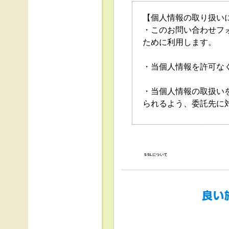
【個人情報の取り扱い
・このお問い合わせフ
ために利用します。
・当個人情報を許可な
・当個人情報の取扱い
られるよう、委託先に
・当個人情報の利用目
の停止（「開示等」と
口」で受け付けます。
SSLについて
・任意項目の情報のご
・当ホームページでは
得、利用は行っており