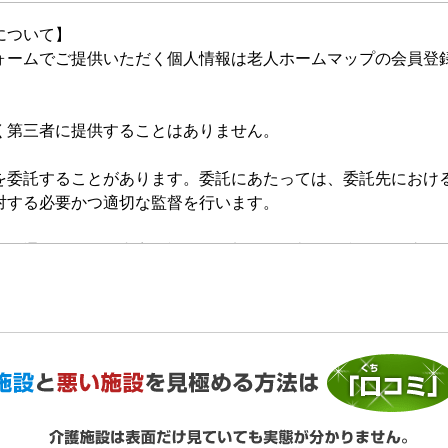
について】
ォームでご提供いただく個人情報は老人ホームマップの会員登
く第三者に提供することはありません。
を委託することがあります。委託にあたっては、委託先におけ
対する必要かつ適切な監督を行います。
的の通知、開示、内容の訂正・追加または削除、利用の停止・
いいます。）を受け付けております。開示等の求めは、以下の
提供がない場合、最適なご回答ができない場合があります。
ご利用状況の統計調査のためクッキー等を用いておりますが、
ません。