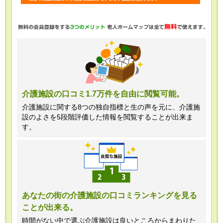
・任意項目の情報のご提供がない場合、
最適なご回答ができない場合がありま
す。
・当ホームページではご利用状況の統計
調査のためクッキー等を用いております
が、これによる個人情報の取得、利用は
介護施設の口コミ1.7万件を自由に閲覧可能。
行っておりません。
介護施設に関する8つの独自指標と生の声を元に、介護施
設のよさを5段階評価した情報を閲覧することが出来ま
＜個人情報苦情及び相談窓口＞
す。
株式会社クリエイターズネクスト個人情
報保護管理者 窪田望
TEL:0120-21-7070
あなたの街の介護施設の口コミランキングを見る
ことが出来る。
（受付時間 10時～19時 土日祝日除
く・営業のお電話はお断りいたします）
時間がない中で選ぶ介護施設は良いところからまわりた