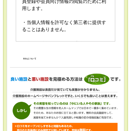
員登録や会員向け情報の閲覧のために利
用します。
・当個人情報を許可なく第三者に提供す
ることはありません。
・当個人情報の取扱いを委託することが
あります。委託にあたっては、委託先に
おける個人情報の安全管理が図られるよ
SSLについて
う、委託先に対する必要かつ適切な監督
を行います。
・当個人情報の利用目的の通知、開示、
内容の訂正・追加または削除、利用の停
止・消去および第三者への提供の停止
（「開示等」といいます。）を受け付け
ております。開示等の求めは、以下の
「個人情報苦情及び相談窓口」で受け付
けます。