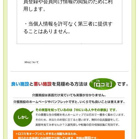
員登録や会員向け情報の閲覧のために利
用します。
・当個人情報を許可なく第三者に提供す
ることはありません。
・当個人情報の取扱いを委託することが
あります。委託にあたっては、委託先に
おける個人情報の安全管理が図られるよ
SSLについて
う、委託先に対する必要かつ適切な監督
を行います。
・当個人情報の利用目的の通知、開示、
内容の訂正・追加または削除、利用の停
止・消去および第三者への提供の停止
（「開示等」といいます。）を受け付け
ております。開示等の求めは、以下の
「個人情報苦情及び相談窓口」で受け付
けます。