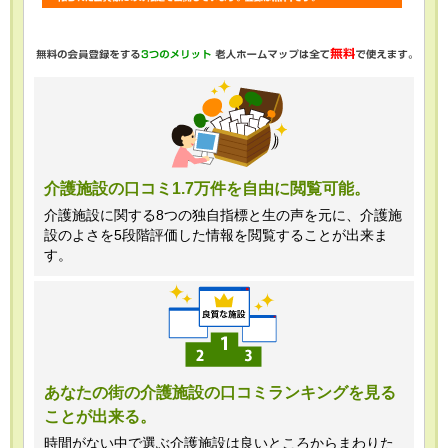
・任意項目の情報のご提供がない場合、
最適なご回答ができない場合がありま
す。
・当ホームページではご利用状況の統計
調査のためクッキー等を用いております
が、これによる個人情報の取得、利用は
介護施設の口コミ1.7万件を自由に閲覧可能。
行っておりません。
介護施設に関する8つの独自指標と生の声を元に、介護施
設のよさを5段階評価した情報を閲覧することが出来ま
＜個人情報苦情及び相談窓口＞
す。
株式会社クリエイターズネクスト個人情
報保護管理者 窪田望
TEL:0120-21-7070
あなたの街の介護施設の口コミランキングを見る
ことが出来る。
（受付時間 10時～19時 土日祝日除
く・営業のお電話はお断りいたします）
時間がない中で選ぶ介護施設は良いところからまわりた