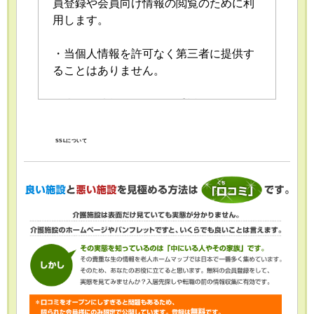
員登録や会員向け情報の閲覧のために利
用します。
・当個人情報を許可なく第三者に提供す
ることはありません。
・当個人情報の取扱いを委託することが
あります。委託にあたっては、委託先に
おける個人情報の安全管理が図られるよ
SSLについて
う、委託先に対する必要かつ適切な監督
を行います。
・当個人情報の利用目的の通知、開示、
内容の訂正・追加または削除、利用の停
止・消去および第三者への提供の停止
（「開示等」といいます。）を受け付け
ております。開示等の求めは、以下の
「個人情報苦情及び相談窓口」で受け付
けます。