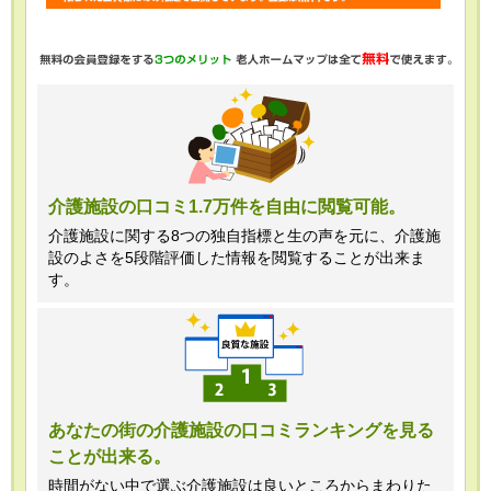
・任意項目の情報のご提供がない場合、
最適なご回答ができない場合がありま
す。
・当ホームページではご利用状況の統計
調査のためクッキー等を用いております
が、これによる個人情報の取得、利用は
介護施設の口コミ1.7万件を自由に閲覧可能。
行っておりません。
介護施設に関する8つの独自指標と生の声を元に、介護施
設のよさを5段階評価した情報を閲覧することが出来ま
＜個人情報苦情及び相談窓口＞
す。
株式会社クリエイターズネクスト個人情
報保護管理者 窪田望
TEL:0120-21-7070
あなたの街の介護施設の口コミランキングを見る
ことが出来る。
（受付時間 10時～19時 土日祝日除
く・営業のお電話はお断りいたします）
時間がない中で選ぶ介護施設は良いところからまわりた