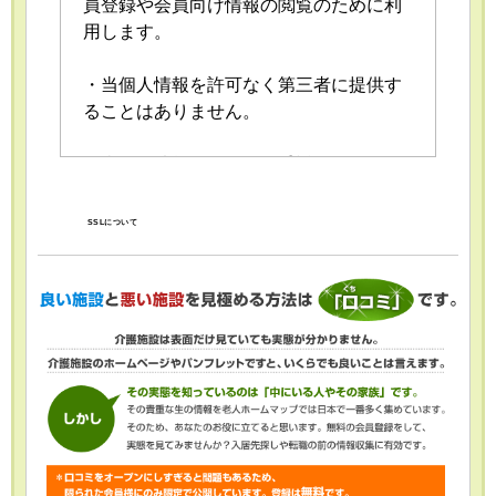
員登録や会員向け情報の閲覧のために利
用します。
・当個人情報を許可なく第三者に提供す
ることはありません。
・当個人情報の取扱いを委託することが
あります。委託にあたっては、委託先に
おける個人情報の安全管理が図られるよ
SSLについて
う、委託先に対する必要かつ適切な監督
を行います。
・当個人情報の利用目的の通知、開示、
内容の訂正・追加または削除、利用の停
止・消去および第三者への提供の停止
（「開示等」といいます。）を受け付け
ております。開示等の求めは、以下の
「個人情報苦情及び相談窓口」で受け付
けます。