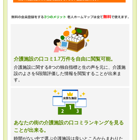
・任意項目の情報のご提供がない場合、
最適なご回答ができない場合がありま
す。
・当ホームページではご利用状況の統計
調査のためクッキー等を用いております
が、これによる個人情報の取得、利用は
介護施設の口コミ1.7万件を自由に閲覧可能。
行っておりません。
介護施設に関する8つの独自指標と生の声を元に、介護施
設のよさを5段階評価した情報を閲覧することが出来ま
＜個人情報苦情及び相談窓口＞
す。
株式会社クリエイターズネクスト個人情
報保護管理者 窪田望
TEL:0120-21-7070
あなたの街の介護施設の口コミランキングを見る
ことが出来る。
（受付時間 10時～19時 土日祝日除
く・営業のお電話はお断りいたします）
時間がない中で選ぶ介護施設は良いところからまわりた