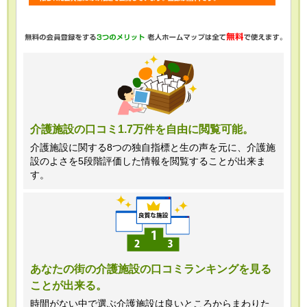
・任意項目の情報のご提供がない場合、
最適なご回答ができない場合がありま
す。
・当ホームページではご利用状況の統計
調査のためクッキー等を用いております
が、これによる個人情報の取得、利用は
介護施設の口コミ1.7万件を自由に閲覧可能。
行っておりません。
介護施設に関する8つの独自指標と生の声を元に、介護施
設のよさを5段階評価した情報を閲覧することが出来ま
＜個人情報苦情及び相談窓口＞
す。
株式会社クリエイターズネクスト個人情
報保護管理者 窪田望
TEL:0120-21-7070
あなたの街の介護施設の口コミランキングを見る
ことが出来る。
（受付時間 10時～19時 土日祝日除
く・営業のお電話はお断りいたします）
時間がない中で選ぶ介護施設は良いところからまわりた