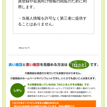
員登録や会員向け情報の閲覧のために利
用します。
・当個人情報を許可なく第三者に提供す
ることはありません。
・当個人情報の取扱いを委託することが
あります。委託にあたっては、委託先に
おける個人情報の安全管理が図られるよ
SSLについて
う、委託先に対する必要かつ適切な監督
を行います。
・当個人情報の利用目的の通知、開示、
内容の訂正・追加または削除、利用の停
止・消去および第三者への提供の停止
（「開示等」といいます。）を受け付け
ております。開示等の求めは、以下の
「個人情報苦情及び相談窓口」で受け付
けます。