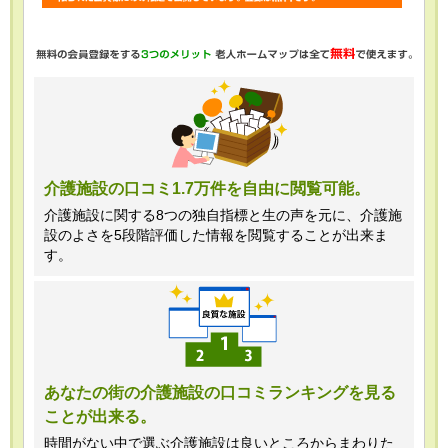
・任意項目の情報のご提供がない場合、
最適なご回答ができない場合がありま
す。
・当ホームページではご利用状況の統計
調査のためクッキー等を用いております
が、これによる個人情報の取得、利用は
介護施設の口コミ1.7万件を自由に閲覧可能。
行っておりません。
介護施設に関する8つの独自指標と生の声を元に、介護施
設のよさを5段階評価した情報を閲覧することが出来ま
＜個人情報苦情及び相談窓口＞
す。
株式会社クリエイターズネクスト個人情
報保護管理者 窪田望
TEL:0120-21-7070
あなたの街の介護施設の口コミランキングを見る
ことが出来る。
（受付時間 10時～19時 土日祝日除
く・営業のお電話はお断りいたします）
時間がない中で選ぶ介護施設は良いところからまわりた