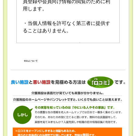
員登録や会員向け情報の閲覧のために利
用します。
・当個人情報を許可なく第三者に提供す
ることはありません。
・当個人情報の取扱いを委託することが
あります。委託にあたっては、委託先に
おける個人情報の安全管理が図られるよ
SSLについて
う、委託先に対する必要かつ適切な監督
を行います。
・当個人情報の利用目的の通知、開示、
内容の訂正・追加または削除、利用の停
止・消去および第三者への提供の停止
（「開示等」といいます。）を受け付け
ております。開示等の求めは、以下の
「個人情報苦情及び相談窓口」で受け付
けます。