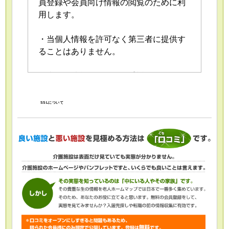
員登録や会員向け情報の閲覧のために利
用します。
・当個人情報を許可なく第三者に提供す
ることはありません。
・当個人情報の取扱いを委託することが
あります。委託にあたっては、委託先に
おける個人情報の安全管理が図られるよ
SSLについて
う、委託先に対する必要かつ適切な監督
を行います。
・当個人情報の利用目的の通知、開示、
内容の訂正・追加または削除、利用の停
止・消去および第三者への提供の停止
（「開示等」といいます。）を受け付け
ております。開示等の求めは、以下の
「個人情報苦情及び相談窓口」で受け付
けます。