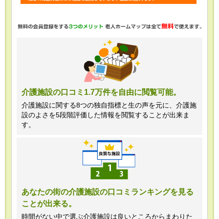
・任意項目の情報のご提供がない場合、
最適なご回答ができない場合がありま
す。
・当ホームページではご利用状況の統計
調査のためクッキー等を用いております
が、これによる個人情報の取得、利用は
介護施設の口コミ1.7万件を自由に閲覧可能。
行っておりません。
介護施設に関する8つの独自指標と生の声を元に、介護施
設のよさを5段階評価した情報を閲覧することが出来ま
＜個人情報苦情及び相談窓口＞
す。
株式会社クリエイターズネクスト個人情
報保護管理者 窪田望
TEL:0120-21-7070
あなたの街の介護施設の口コミランキングを見る
ことが出来る。
（受付時間 10時～19時 土日祝日除
く・営業のお電話はお断りいたします）
時間がない中で選ぶ介護施設は良いところからまわりた