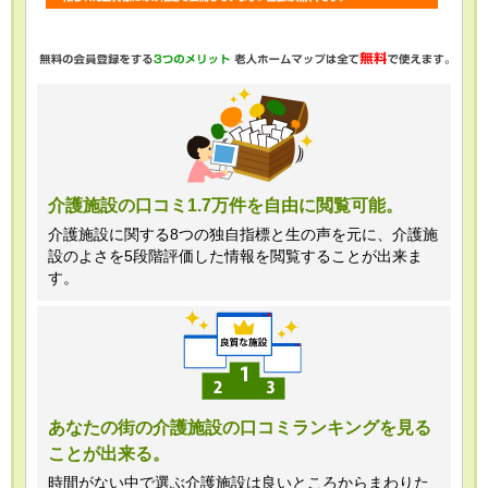
・任意項目の情報のご提供がない場合、
最適なご回答ができない場合がありま
す。
・当ホームページではご利用状況の統計
調査のためクッキー等を用いております
が、これによる個人情報の取得、利用は
介護施設の口コミ1.7万件を自由に閲覧可能。
行っておりません。
介護施設に関する8つの独自指標と生の声を元に、介護施
設のよさを5段階評価した情報を閲覧することが出来ま
＜個人情報苦情及び相談窓口＞
す。
株式会社クリエイターズネクスト個人情
報保護管理者 窪田望
TEL:0120-21-7070
あなたの街の介護施設の口コミランキングを見る
ことが出来る。
（受付時間 10時～19時 土日祝日除
く・営業のお電話はお断りいたします）
時間がない中で選ぶ介護施設は良いところからまわりた