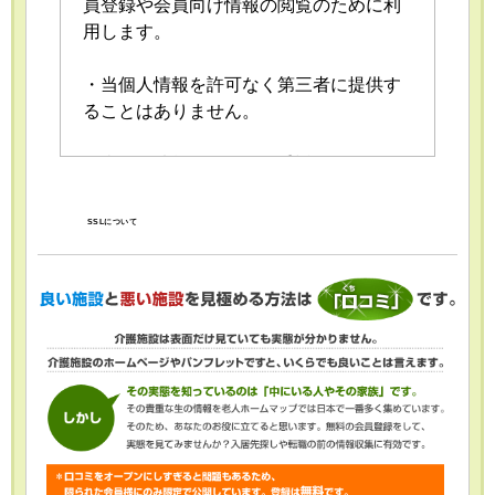
員登録や会員向け情報の閲覧のために利
用します。
・当個人情報を許可なく第三者に提供す
ることはありません。
・当個人情報の取扱いを委託することが
あります。委託にあたっては、委託先に
おける個人情報の安全管理が図られるよ
SSLについて
う、委託先に対する必要かつ適切な監督
を行います。
・当個人情報の利用目的の通知、開示、
内容の訂正・追加または削除、利用の停
止・消去および第三者への提供の停止
（「開示等」といいます。）を受け付け
ております。開示等の求めは、以下の
「個人情報苦情及び相談窓口」で受け付
けます。