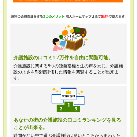
・任意項目の情報のご提供がない場合、
最適なご回答ができない場合がありま
す。
・当ホームページではご利用状況の統計
調査のためクッキー等を用いております
が、これによる個人情報の取得、利用は
介護施設の口コミ1.7万件を自由に閲覧可能。
行っておりません。
介護施設に関する8つの独自指標と生の声を元に、介護施
設のよさを5段階評価した情報を閲覧することが出来ま
＜個人情報苦情及び相談窓口＞
す。
株式会社クリエイターズネクスト個人情
報保護管理者 窪田望
TEL:0120-21-7070
あなたの街の介護施設の口コミランキングを見る
ことが出来る。
（受付時間 10時～19時 土日祝日除
く・営業のお電話はお断りいたします）
時間がない中で選ぶ介護施設は良いところからまわりた