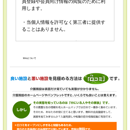
員登録や会員向け情報の閲覧のために利
用します。
・当個人情報を許可なく第三者に提供す
ることはありません。
・当個人情報の取扱いを委託することが
あります。委託にあたっては、委託先に
おける個人情報の安全管理が図られるよ
SSLについて
う、委託先に対する必要かつ適切な監督
を行います。
・当個人情報の利用目的の通知、開示、
内容の訂正・追加または削除、利用の停
止・消去および第三者への提供の停止
（「開示等」といいます。）を受け付け
ております。開示等の求めは、以下の
「個人情報苦情及び相談窓口」で受け付
けます。