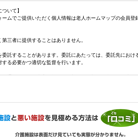
について】
ォームでご提供いただく個人情報は老人ホームマップの会員登
く第三者に提供することはありません。
を委託することがあります。委託にあたっては、委託先におけ
対する必要かつ適切な監督を行います。
的の通知、開示、内容の訂正・追加または削除、利用の停止・
いいます。）を受け付けております。開示等の求めは、以下の
提供がない場合、最適なご回答ができない場合があります。
ご利用状況の統計調査のためクッキー等を用いておりますが、
ません。