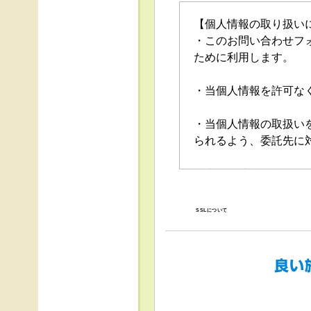
【個人情報の取り扱い
・このお問い合わせフ
ために利用します。
・当個人情報を許可な
・当個人情報の取扱い
られるよう、委託先に
・当個人情報の利用目
の停止（「開示等」と
口」で受け付けます。
SSLについて
・任意項目の情報のご
・当ホームページでは
得、利用は行っており