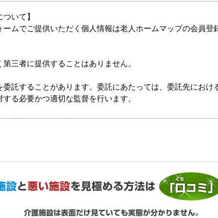
について】
ォームでご提供いただく個人情報は老人ホームマップの会員登
く第三者に提供することはありません。
を委託することがあります。委託にあたっては、委託先におけ
対する必要かつ適切な監督を行います。
的の通知、開示、内容の訂正・追加または削除、利用の停止・
いいます。）を受け付けております。開示等の求めは、以下の
提供がない場合、最適なご回答ができない場合があります。
ご利用状況の統計調査のためクッキー等を用いておりますが、
ません。