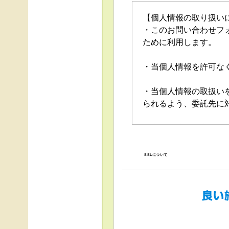
【個人情報の取り扱い
・このお問い合わせフ
ために利用します。
・当個人情報を許可な
・当個人情報の取扱い
られるよう、委託先に
・当個人情報の利用目
の停止（「開示等」と
口」で受け付けます。
SSLについて
・任意項目の情報のご
・当ホームページでは
得、利用は行っており