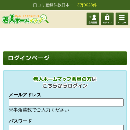
口コミ登録件数日本一
3万9628件
会員登
ログイ
メニュ
録する
ン
ー
メールアドレス
※半角英数でご入力ください
パスワード