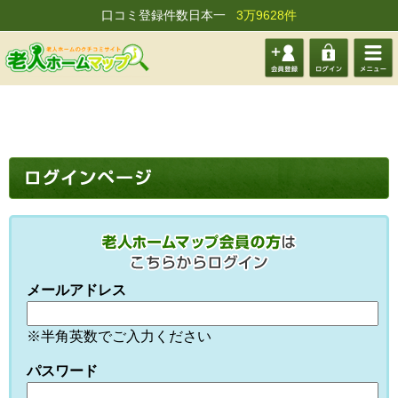
口コミ登録件数日本一
3万9628件
会員登
ログイ
メニュ
録する
ン
ー
メールアドレス
※半角英数でご入力ください
パスワード